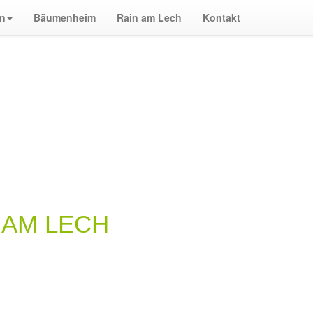
en
Bäumenheim
Rain am Lech
Kontakt
N AM LECH